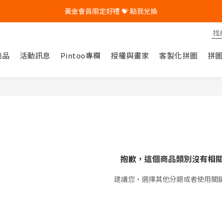
黃金會員限定好禮 💝 點我兌換
🎁 Pintoo送您專屬生日禮 🎁
🎁 Pintoo送您專屬生日禮 🎁
商品
活動訊息
Pintoo專欄
授權與畫家
客製化拼圖
拼
抱歉，這個商品類別沒有相
建議您，選擇其他分類或者使用關