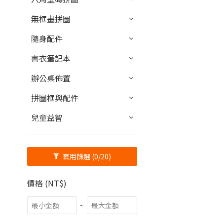
無框畫拼圖
隨身配件
書衣筆記本
辦公桌佈置
拼圖框與配件
兒童益智
套用篩選
(0/20)
價格 (NT$)
~