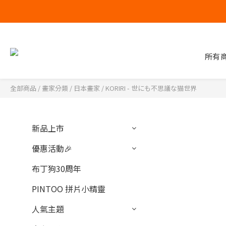
所有
全部商品
/
畫家分類
/
日本畫家
/
KORIRI - 世にも不思議な猫世界
新品上市
優惠活動🎉
布丁狗30周年
PINTOO 拼片小精靈
人氣主題