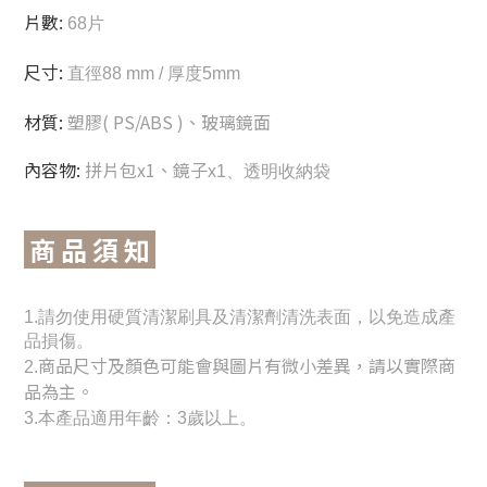
片數:
68片
尺寸:
直徑88 mm / 厚度5mm
材質:
塑膠( PS/ABS )、玻璃鏡面
內容物:
拼片包x1
、鏡子
x1、透明收納袋
商 品 須 知
1.請勿使用硬質清潔刷具及清潔劑清洗表面，以免造成產
品損傷。
商品尺寸及顏色可能會與圖片有微小差異，請以實際商
2.
品為主。
3
.
本產品適用年齡：3歲以上。