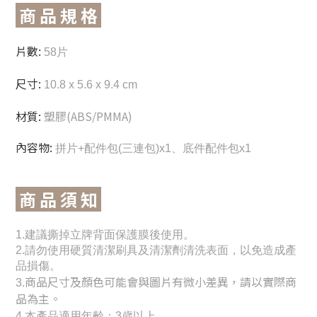
商 品 規 格
片數:
58片
尺寸:
10.8 x 5.6 x 9.4 cm
材質:
塑膠(ABS/PMMA)
內容物:
拼片+配件包(三連包)
x1
、底件配件包x1
商 品 須 知
1.建議撕掉立牌背面保護膜後使用。
2.請勿使用硬質清潔刷具及清潔劑清洗表面，以免造成產
品損傷。
商品尺寸及顏色可能會與圖片有微小差異，請以實際商
3.
品為主。
4.
本產品適用年齡：3歲以上。