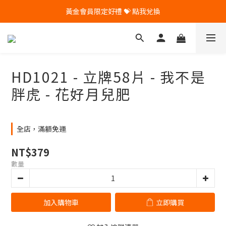
黃金會員限定好禮 💝 點我兌換
🎁 Pintoo送您專屬生日禮 🎁
🎁 Pintoo送您專屬生日禮 🎁
HD1021 - 立牌58片 - 我不是
胖虎 - 花好月兒肥
全店，滿額免運
NT$379
數量
加入購物車
立即購買