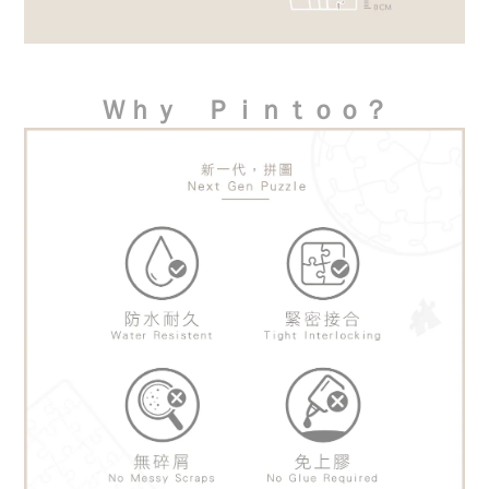
Ｗｈｙ　Ｐｉｎｔｏｏ？