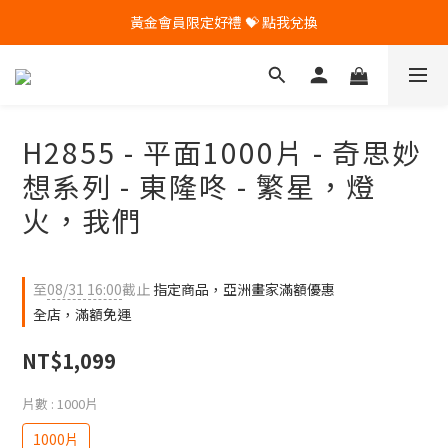
黃金會員限定好禮 💝 點我兌換
🎁 Pintoo送您專屬生日禮 🎁
🎁 Pintoo送您專屬生日禮 🎁
H2855 - 平面1000片 - 奇思妙
想系列 - 東隆咚 - 繁星，燈
火，我們
至
08/31 16:00
截止
指定商品，亞洲畫家滿額優惠
全店，滿額免運
NT$1,099
片數
: 1000片
1000片