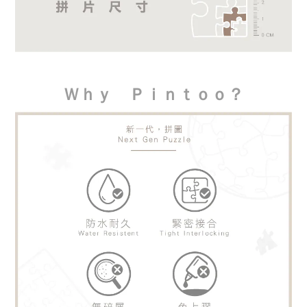
Ｗｈｙ　Ｐｉｎｔｏｏ？