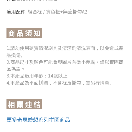
適用配件:
組合框 / 實色框+無痕掛勾A2
商 品 須 知
1.請勿使用硬質清潔刷具及清潔劑清洗表面，以免造成產
品損傷。
2.
商品尺寸及顏色可能會與圖片有微小差異，請以實際商
品為主。
3.本產品適用年齡：14歲以上。
4.本產品為平面拼圖
不含框及掛勾
，
，需另行購買。
相 關 連 結
更多奇思妙想系列拼圖商品