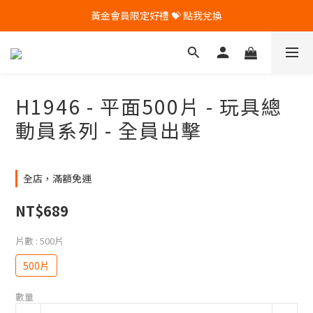
黃金會員限定好禮 💝 點我兌換
🎁 Pintoo送您專屬生日禮 🎁
🎁 Pintoo送您專屬生日禮 🎁
H1946 - 平面500片 - 玩具總
動員系列 - 全員出擊
全店，滿額免運
NT$689
片數
: 500片
500片
數量