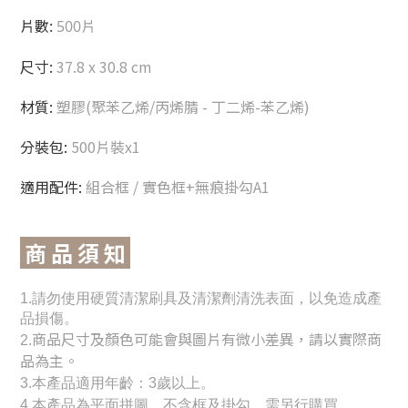
片數:
500片
尺寸:
37.8 x 30.8 cm
材質:
塑膠(聚苯乙烯/丙烯腈 - 丁二烯-苯乙烯)
分裝包:
500片裝x1
適用配件:
組合框 / 實色框+無痕掛勾A1
商 品 須 知
1.請勿使用硬質清潔刷具及清潔劑清洗表面，以免造成產
品損傷。
商品尺寸及顏色可能會與圖片有微小差異，請以實際商
2.
品為主。
3
.
本產品適用年齡：3歲以上。
4.本產品為平面拼圖，不含框及掛勾，需另行購買。