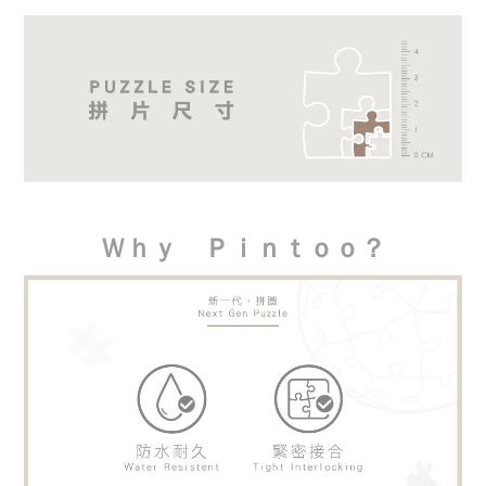
Ｗｈｙ　Ｐｉｎｔｏｏ？