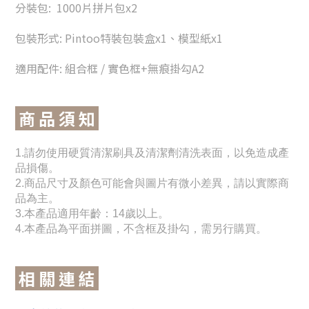
分裝包:
1000片拼片包x2
包裝形式: Pintoo特裝包裝盒x1
、模型紙x1
適用配件:
組合框 / 實色框+無痕掛勾A2
商 品 須 知
1.請勿使用硬質清潔刷具及清潔劑清洗表面，以免造成產
品損傷。
2.商品尺寸及顏色可能會與圖片有微小差異，請以實際商
品為主。
3.本產品適用年齡：14歲以上。
4.本產品為平面拼圖，不含框及掛勾，需另行購買。
相 關 連 結