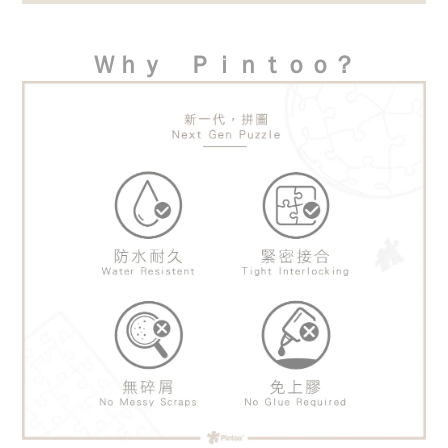
Ｗｈｙ　Ｐｉｎｔｏｏ？