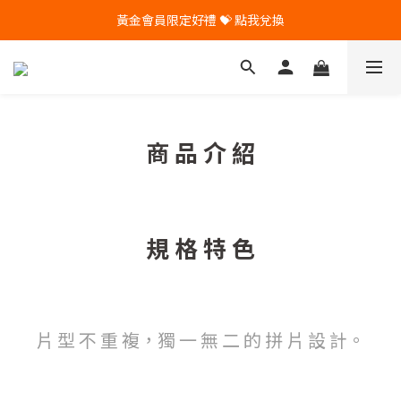
黃金會員限定好禮 💝 點我兌換
🎁 Pintoo送您專屬生日禮 🎁
🎁 Pintoo送您專屬生日禮 🎁
商 品 介 紹
規 格 特 色
片 型 不 重 複，獨 一 無 二 的 拼 片 設 計。