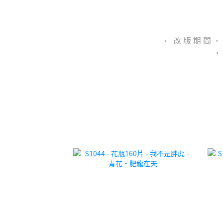
· 改 版 期 間 ，
·