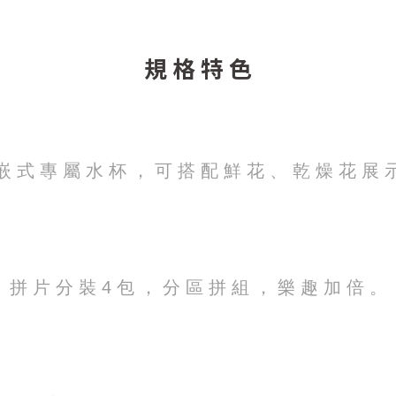
規 格 特 色
嵌 式 專 屬 水 杯 ， 可 搭 配 鮮 花 、 乾 燥 花 展 
拼 片 分 裝 4 包 ， 分 區 拼 組 ， 樂 趣 加 倍 。