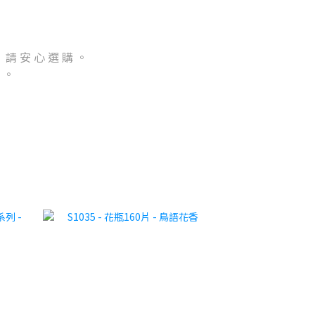
 請 安 心 選 購 。
 。