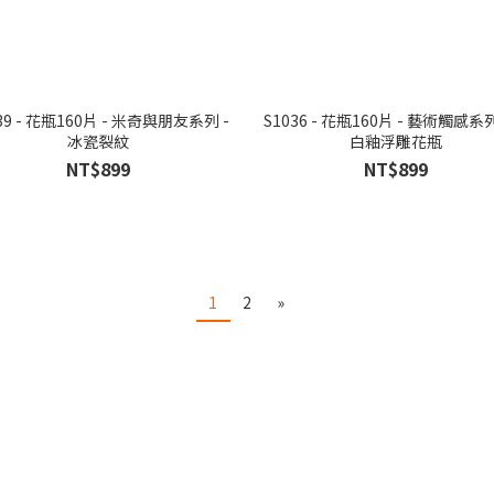
39 - 花瓶160片 - 米奇與朋友系列 -
S1036 - 花瓶160片 - 藝術觸感系列
冰瓷裂紋
白釉浮雕花瓶
NT$899
NT$899
1
2
»