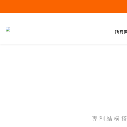
所有
專 利 結 構 搭