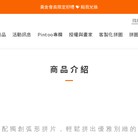
黃金會員限定好禮 💝 點我兌換
🎁 Pintoo送您專屬生日禮 🎁
🎁 Pintoo送您專屬生日禮 🎁
商品
活動訊息
Pintoo專欄
授權與畫家
客製化拼圖
拼
商 品 介 紹
 配 獨 創 弧 形 拼 片 ， 輕 鬆 拼 出 優 雅 別 緻 的