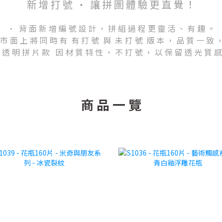
新 增 打 號 · 讓 拼 圖 體 驗 更 直 覺 ！
· 背 面 新 增 編 號 設 計 ， 拼 組 過 程 更 靈 活 、 有 趣 。
 市 面 上 將 同 時 有 有 打 號 與 未 打 號 版 本 ， 品 質 一 致 ，
 透 明 拼 片 款 因 材 質 特 性 ， 不 打 號 ， 以 保 留 透 光 質 感
商 品 一 覽