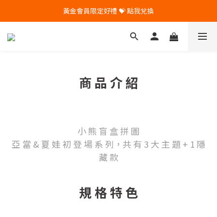
黃金會員限定好禮 💝 點我兌換
🎁 Pintoo送您專屬生日禮 🎁
🎁 Pintoo送您專屬生日禮 🎁
商 品 介 紹
小 熊 盲 盒 拼 圖
亞 當 & 夏 娃 初 登 場 系 列，共 有 3 大 主 題 + 1 隱
藏 款
規 格 特 色