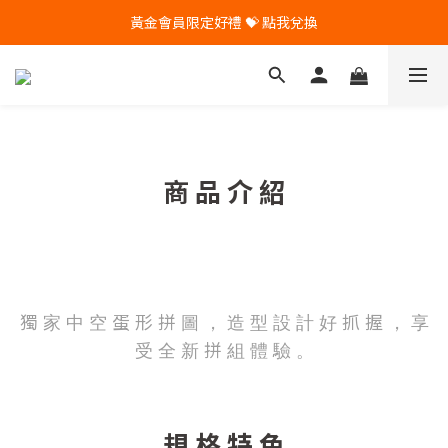
黃金會員限定好禮 💝 點我兌換
🎁 Pintoo送您專屬生日禮 🎁
🎁 Pintoo送您專屬生日禮 🎁
商 品 介 紹
獨 家 中 空 蛋 形 拼 圖 ， 造 型 設 計 好 抓 握 ， 享
受 全 新 拼 組 體 驗 。
規 格 特 色