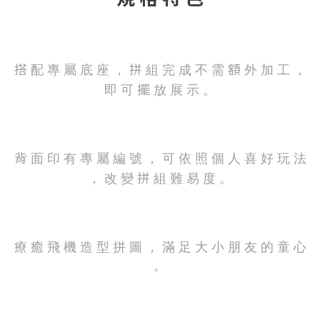
搭 配 專 屬 底 座 ， 拼 組 完 成 不 需 額 外 加 工 ，
即 可 擺 放 展 示 。
背 面 印 有 專 屬 編 號 ， 可 依 照 個 人 喜 好 玩 法
， 改 變 拼 組 難 易 度 。
療 癒 飛 機 造 型 拼 圖 ， 滿 足 大 小 朋 友 的 童 心
。