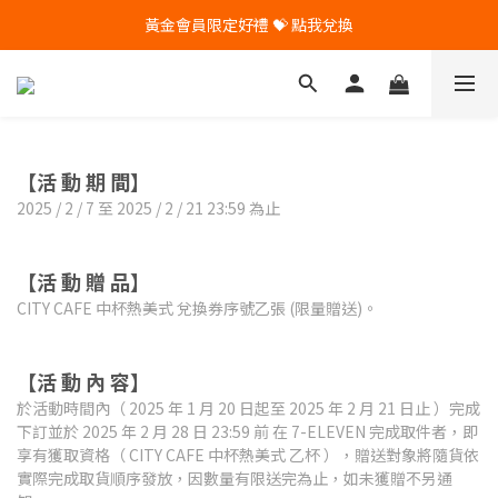
黃金會員限定好禮 💝 點我兌換
🎁 Pintoo送您專屬生日禮 🎁
🎁 Pintoo送您專屬生日禮 🎁
【活 動 期 間】
2025 / 2 / 7 至 2025 / 2 / 21 23:59 為止
【活 動 贈 品】
CITY CAFE 中杯熱美式 兌換券序號乙張 (限量贈送)。
【活 動 內 容】
於活動時間內（ 2025 年 1 月 20 日起至 2025 年 2 月 21 日止 ）完成
下訂並於 2025 年 2 月 28 日 23:59 前 在 7-ELEVEN 完成取件者，即
享有獲取資格（ CITY CAFE 中杯熱美式 乙杯 ），贈送對象將隨貨依
實際完成取貨順序發放，因數量有限送完為止，如未獲贈不另通