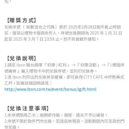
知。
【贈 獎 方 式】
兌換序號（ 英數混合之代碼 ）將於 2025年2月28日取件截止時間
前，隨貨以禮物卡贈與收件人，序號兌換期間為 2025 年 1 月 21 日
起至 2025 年 3 月 7 日 23:59 止。恕不另做額外通知。
【兌 換 說 明】
1.請至 ibon 機台選擇『 好康 / 紅利 』→『 好康活動 』→『 i 禮贈序
號補券 』輸入禮物卡中的兌換序號，並列印兌換券。
2.憑 ibon 列印出的兌換券至櫃檯，即可換得 CITY CAFE 中杯熱美式
乙杯。如需詳細說明請見：
http://www.ibon.com.tw/event/bonus/igift.html
【兌 換 注 意 事 項】
1.本序號限用乙次；逾期即作廢，損壞、遺失不予以補發。
2.序號不限於取件門市兌換，若該店無現貨，活動期間內可至其他門
市兌換。