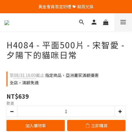
黃金會員限定好禮 💝 點我兌換
🎁 Pintoo送您專屬生日禮 🎁
🎁 Pintoo送您專屬生日禮 🎁
H4084 - 平面500片 - 宋智愛 -
夕陽下的貓咪日常
至
08/31 16:00
截止
指定商品，亞洲畫家滿額優惠
全店，滿額免運
NT$639
數量
加入購物車
立即購買