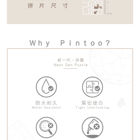
Ｗｈｙ　Ｐｉｎｔｏｏ？