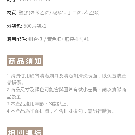
材質:
塑膠(聚苯乙烯/丙烯? - 丁二烯-苯乙烯)
分裝包:
500片裝x1
適用配件:
組合框 / 實色框+無痕掛勾A1
商 品 須 知
1.請勿使用硬質清潔刷具及清潔劑清洗表面，以免造成產
品損傷。
商品尺寸及顏色可能會與圖片有微小差異，請以實際商
2.
品為主。
3
.
本產品適用年齡：3歲以上。
4.本產品為平面拼圖，不含框及掛勾，需另行購買。
相 關 連 結