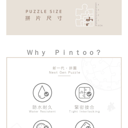
Ｗｈｙ　Ｐｉｎｔｏｏ？