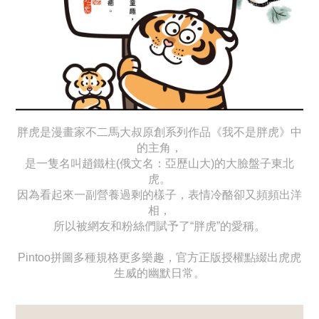
胖虎是漫畫家不二馬大叔原創系列作品《我不是胖虎》中
的主角，
是一隻名叫趙鐵柱(俄文名：亞歷山大)的大臉盤子東北
虎。
因為看起來一副營養過剩的樣子，表情冷酪卻又頻頻出洋
相，
所以被網友和粉絲們賦予了“胖虎”的愛稱。
Pintoo拼圖多種規格更多樂趣，官方正版授權點綴出虎虎
生威的幽默日常。