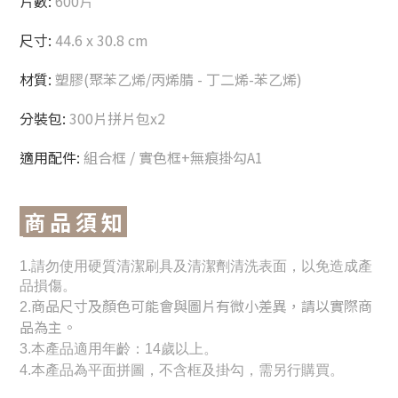
片數:
600片
尺寸:
44.6 x 30.8 cm
材質:
塑膠(聚苯乙烯/丙烯腈 - 丁二烯-苯乙烯)
分裝包:
300片拼片包x2
適用配件:
組合框 / 實色框+無痕掛勾A1
商 品 須 知
1.請勿使用硬質清潔刷具及清潔劑清洗表面，以免造成產
品損傷。
商品尺寸及顏色可能會與圖片有微小差異，請以實際商
2.
品為主。
3
.
本產品適用年齡：14歲以上。
4.本產品為平面拼圖，不含框及掛勾，需另行購買。