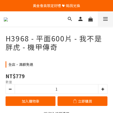
黃金會員限定好禮 💝 點我兌換
🎁 Pintoo送您專屬生日禮 🎁
🎁 Pintoo送您專屬生日禮 🎁
H3968 - 平面600片 - 我不是
胖虎 - 機甲傳奇
全店，滿額免運
NT$779
數量
加入購物車
立即購買