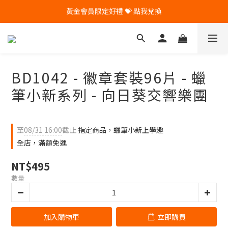
🎁 Pintoo送您專屬生日禮 🎁
🎁 Pintoo送您專屬生日禮 🎁
黃金會員限定好禮 💝 點我兌換
🎁 Pintoo送您專屬生日禮 🎁
BD1042 - 徽章套裝96片 - 蠟
筆小新系列 - 向日葵交響樂團
至
08/31 16:00
截止
指定商品，蠟筆小新上學趣
全店，滿額免運
NT$495
數量
加入購物車
立即購買