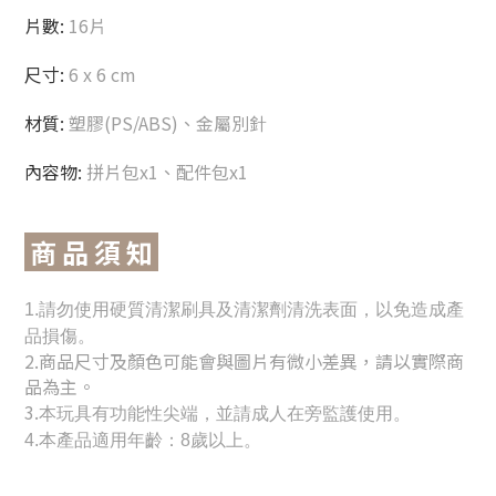
片數:
16片
尺寸:
6 x 6 cm
材質:
塑膠(PS/ABS)
、金屬別針
內容物:
拼片包
x1
、配件包x1
商 品 須 知
1.請勿使用硬質清潔刷具及清潔劑清洗表面，以免造成產
品損傷。
2.
商品尺寸及顏色可能會與圖片有微小差異，請以實際商
品為主。
3.
本玩具有功能性尖端，並請成人在旁監護使用。
4.本產品適用年齡：8歲以上。