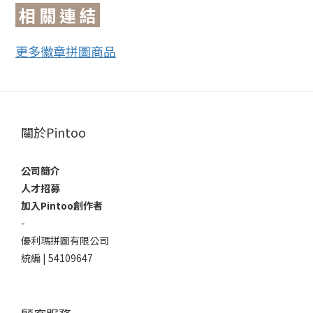
相 關 連 結
更多徽章拼圖商品
關於Pintoo
公司簡介
人才招募
加入Pintoo創作者
-
優利瑪拼圖有限公司
統編 | 54109647