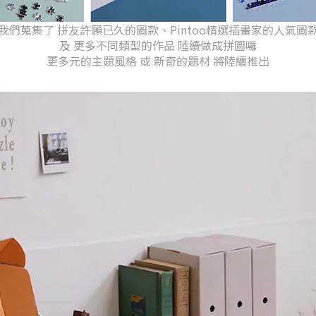
我們蒐集了 拼友許願已久的圖款、Pintoo精選插畫家的人氣圖
及 更多不同類型的作品 陸續做成拼圖囉
更多元的主題風格 或 新奇的題材 將陸續推出