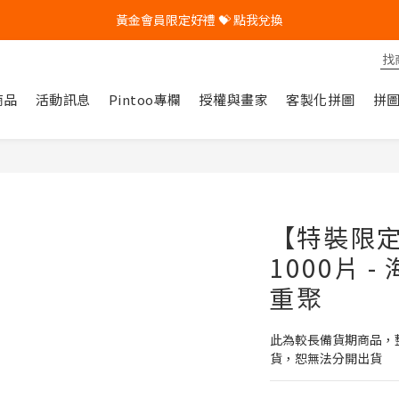
🎁 Pintoo送您專屬生日禮 🎁
🎁 Pintoo送您專屬生日禮 🎁
商品
活動訊息
Pintoo專欄
授權與畫家
客製化拼圖
拼
【特裝限定】
1000片 
重聚
此為較長備貨期商品，
貨，恕無法分開出貨